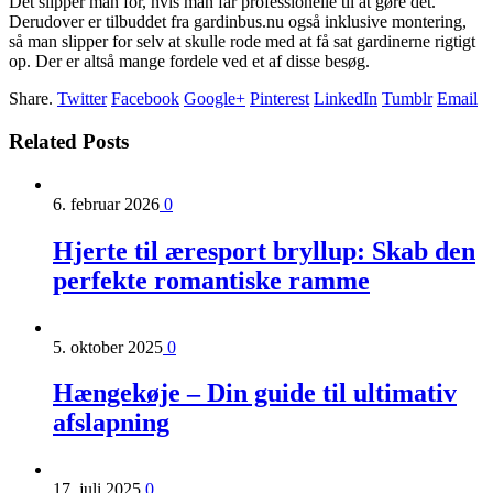
Det slipper man for, hvis man får professionelle til at gøre det.
Derudover er tilbuddet fra gardinbus.nu også inklusive montering,
så man slipper for selv at skulle rode med at få sat gardinerne rigtigt
op. Der er altså mange fordele ved et af disse besøg.
Share.
Twitter
Facebook
Google+
Pinterest
LinkedIn
Tumblr
Email
Related
Posts
6. februar 2026
0
Hjerte til æresport bryllup: Skab den
perfekte romantiske ramme
5. oktober 2025
0
Hængekøje – Din guide til ultimativ
afslapning
17. juli 2025
0