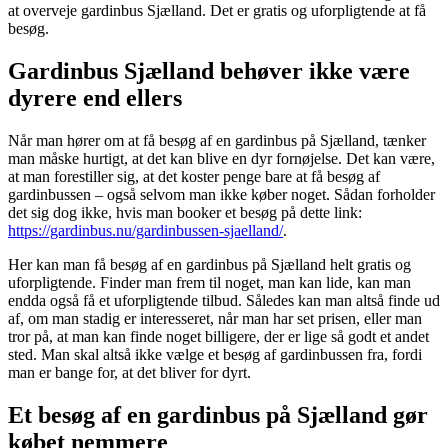
at overveje gardinbus Sjælland. Det er gratis og uforpligtende at få
besøg.
Gardinbus Sjælland behøver ikke være
dyrere end ellers
Når man hører om at få besøg af en gardinbus på Sjælland, tænker
man måske hurtigt, at det kan blive en dyr fornøjelse. Det kan være,
at man forestiller sig, at det koster penge bare at få besøg af
gardinbussen – også selvom man ikke køber noget. Sådan forholder
det sig dog ikke, hvis man booker et besøg på dette link:
https://gardinbus.nu/gardinbussen-sjaelland/
.
Her kan man få besøg af en gardinbus på Sjælland helt gratis og
uforpligtende. Finder man frem til noget, man kan lide, kan man
endda også få et uforpligtende tilbud. Således kan man altså finde ud
af, om man stadig er interesseret, når man har set prisen, eller man
tror på, at man kan finde noget billigere, der er lige så godt et andet
sted. Man skal altså ikke vælge et besøg af gardinbussen fra, fordi
man er bange for, at det bliver for dyrt.
Et besøg af en gardinbus på Sjælland gør
købet nemmere